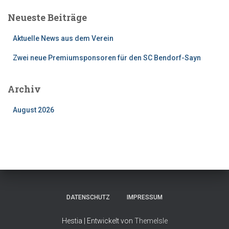
e
Neueste Beiträge
n
n
Aktuelle News aus dem Verein
a
c
Zwei neue Premiumsponsoren für den SC Bendorf-Sayn
h
:
Archiv
August 2026
DATENSCHUTZ
IMPRESSUM
Hestia | Entwickelt von
ThemeIsle