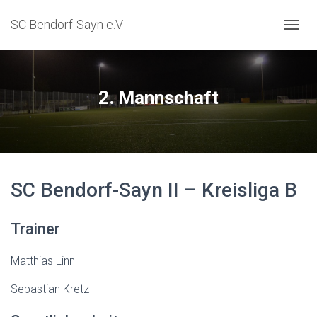
SC Bendorf-Sayn e.V
NAVIG
2. Mannschaft
SC Bendorf-Sayn II – Kreisliga B
Trainer
Matthias Linn
Sebastian Kretz