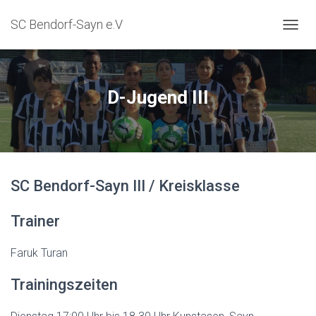
SC Bendorf-Sayn e.V
NAVIG
D-Jugend III
SC Bendorf-Sayn III / Kreisklasse
Trainer
Faruk Turan
Trainingszeiten